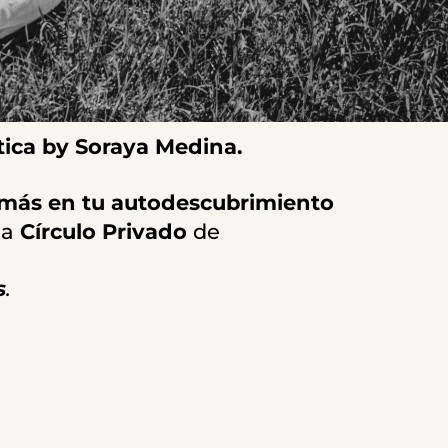
ica by Soraya Medina.
 más en tu autodescubrimiento
na
Círculo Privado
de
s
.