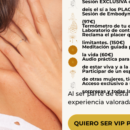
Sesión EXCLUSIVA de
deis el sí a los PL
Sesión de Embodyme
(97€)
Termómetro de tu e
Laboratorio de cont
Reclama el placer q
limitantes. (150€)
Meditación guiada 
la vida (60€)
Audio práctica para 
de estar viva y a l
Participar de un es
de otras mujeres, ti
Acceso exclusivo a
sorpresas y todas l
Al ser parte de es
experiencia valorad
QUIERO SER VIP 