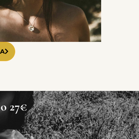
DA
lo 27€