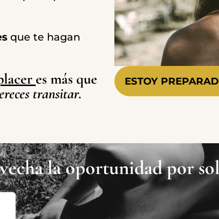
es
que te hagan
placer
es más que
ESTOY PREPARA
reces transitar.
echa la oportunidad por so