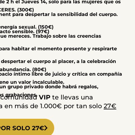
 2 h el Jueves 14, solo para las mujeres que os
ACERES. (300€)
nt para despertar la sensibilidad del cuerpo.
nergía sexual. (150€)
acto sensible. (97€)
ue mereces. Trabajo sobre las creencias
para habitar el momento presente y respirarte
despertar el cuerpo al placer, a la celebración
a abundancia. (80€)
pacio íntimo libre de juicio y crítica en compañía
ene un valor incalculable.
 un grupo privado donde habrá regalos,
as grabaciones.
ta comunidad
VIP
te llevas una
a en más de 1.000€ por tan solo
27€
POR SOLO 27€