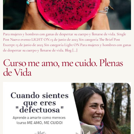
Para mujeres y hombres con ganas de despertar su cuerpo y llenarse de vida. Single
Post Nuevo evento LIGHT ON 13 de junio de 2023 Sin categoría The Brief Post
Excerpt 13 de junio de 2023 Sin categoría Light ON Para mujeres y hombres con ganas
de despertar su cuerpo y llenarse de vida. Blog […]
Curso me amo, me cuido. Plenas
de Vida